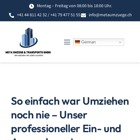
Zum
Montag – Freitag von 08:00 bis 18:00 Uhr.
Inhalt
+41 44 811 42 32 / +41 79 477 51 55
info@metaumzuege.ch
springen
German
So einfach war Umziehen
noch nie – Unser
professioneller Ein- und